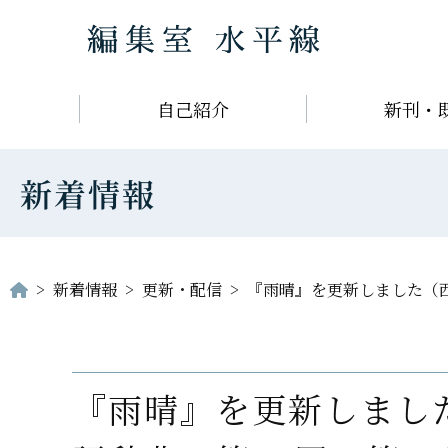
コ
ン
テ
自己紹介
新刊・
ン
ツ
へ
新着情報
ス
キ
ッ
プ
>
新着情報
>
更新・配信
>
『雨晴』を更新しました（西
『雨晴』を更新しまし