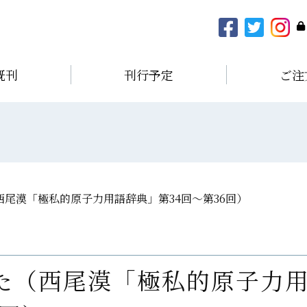
既刊
刊行予定
ご注
尾漠「極私的原子力用語辞典」第34回〜第36回）
た（西尾漠「極私的原子力