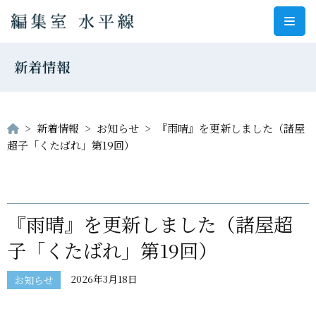
コ
ン
新着情報
テ
ン
ツ
へ
>
新着情報
>
お知らせ
>
『雨晴』を更新しました（諸屋
ス
超子「くたばれ」第19回）
キ
ッ
プ
『雨晴』を更新しました（諸屋超
子「くたばれ」第19回）
2026年3月18日
お知らせ