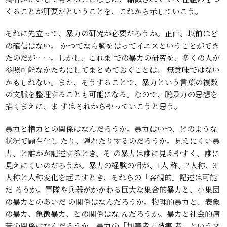
くることが肝要だということを、これから示していこう。
それに先立って、暴力の研究が必要だろうか。正直、以前ほど
の確信はない。
かつてなら胸をはってイエスということができ
たのだが……。しかし、これま
での暴力の研究を、多くの人が
参照可能なかたちにしてまとめておくことは、
無意味ではない
かもしれない。また、そうすることで、暴力という言葉の複数
の文脈を整理することも可能になる。なので、脱暴力の思想を
描くまえに、ま
ずはそれからやっていこうと思う。
暴力と権力との関係はなんだろうか。暴力はいつ、どのような
状況で顕在化し
たり、隠れたりするのだろうか。見えにくい暴
力、と誰かが記述するとき、そ
の暴力は誰に見えやすく、誰に
見えにくいのだろうか。暴力の経験の相が、1人
称、2人称、3
人称と人称変化を起こすとき、それらの「客観的」記述は可能
だ
ろうか。軍隊や兵器がかかわる巨大な集合的暴力と、小集団
の暴力とのあいだ
の関係はなんだろうか。物理的暴力と、表象
の暴力、象徴暴力、との関係はな
んだろうか。暴力と社会的痛
苦の関係はなんだろうか。暴力の「加害者／被害
者」という文