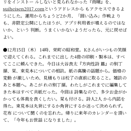
リをインストー
ルしないと見られなかった『雨晴』を、
suiheisen2017.com
というアドレスから
もアクセスできるよ
うにした。運用からちょうど2か月、「囲い込み」作戦よ
り
も、非限定公開にしたほうが、アプリ利用者が増えるのではな
いか、という
判断。うまくいかないようだったら、元に戻せば
よい。
●12月15日（木）
14時、栄町の昭和堂。Kさんがいつもの笑顔
で迎えてくれる。これまでに出し
た4冊の印刷・製本は、すべ
てここに頼んできた。今日は大谷良太『方向性詩
篇』の別丁
扉、栞、束見本についての相談。紙の高騰の話題から。価格の
変動
が激しいため、見積もりは校了の直前に取ること。雑談の
あと本題へ。あこが
れの別丁扉。わたしがこれまでに編集して
きた本はすべて共紙だった。今回は
詩集なので、多少お金がか
かっても体裁を良くしたい。栞も付ける。詩人2人
から内諾を
得た。束見本は丸背にするか角背にするか迷って決められず。
花布
について聞くのを忘れた。帰りに来年のカレンダーを頂い
て、「今年もお世話
になりました」。