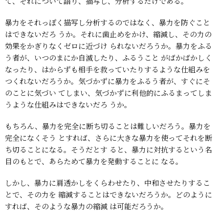
て、それについて語り、描写し、分析するだけである。
暴力をそれっぽく描写し分析するのではなく、暴力を防ぐこと
はできないだろ
うか。それに歯止めをかけ、縮減し、その力の
効果をかぎりなくゼロに近づけ
られないだろうか。暴力をふる
う者が、いつのまにか自滅したり、ふるうこと
がばかばかしく
なったり、はからずも相手を救っていたりするような仕組みを
つくれないだろうか。気づかずに暴力をふるう者が、すぐにそ
のことに気づい
てしまい、気づかずに利他的にふるまってしま
うような仕組みはできないだろ
うか。
もちろん、暴力を完全に断ち切ることは難しいだろう。暴力を
完全になくそう
とすれば、さらに大きな暴力を使ってそれを断
ち切ることになる。そうだとす
ると、暴力に対抗するという名
目のもとで、あらためて暴力を発動することに
なる。
しかし、暴力に肩透かしをくらわせたり、中和させたりするこ
とで、その力を
縮減することはできないだろうか。どのように
すれば、そのような暴力の縮減
は可能だろうか。