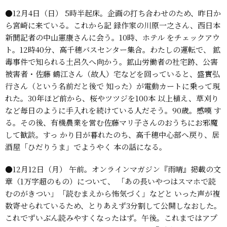
●12月4日（日）
5時半起床。企画の打ち合わせのため、昨日か
ら宮崎に来ている。これから記
録作家の川原一之さん、西日本
新聞記者の中山憲康さんに会う。10時、ホテル
をチェックアウ
ト。12時40分、高千穂バスセンター集合。わたしの運転で、
鉱
毒事件で知られる土呂久へ向かう。鉱山労働者の社宅跡、公害
被害者・佐藤
鶴江さん（故人）宅などを回っていると、盛實弘
行さん（という名前だと後で
知った）が電動カートに乗って現
れた。30年ほど前から、桜やツツジを100本
以上植え、草刈り
など毎日のように手入れを続けている人だそう。90歳。感嘆
す
る。その後、有機農業を営む佐藤マリ子さんのおうちにお邪魔
して歓談。すっ
かり日が暮れたのち、高千穂中心部へ戻り、居
酒屋「ひだりうま」でようやく
本の話になる。
●12月12日（月）
午前。オンラインマガジン『雨晴』掲載の文
章（1万字超のもの）について、
「あの長いやつはスマホで読
むのがきつい」「読むまえから怖気づく」などと
いった声が複
数寄せられているため、とりあえず3分割して公開しなおした。
これでずいぶん読みやすくなったはず。午後。これまではアプ