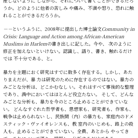
産しないように
しながら、それについて書くことができるだろ
うか。どのように他者の苦しみ
や痛み、不満や怒り、恐れに触
れることができるだろうか。
－－
というふうに、2008年に提出した博士論文
Community in
Crisis: Language
and Action among African-American
Muslims in Harlem
の書き出しに記した。今や、
次のように
修正を加えないといけない。認識し、語り、書き、触れるだけ
では
不十分である、と。
暴力を主題におく研究はすでに数多く存在する。しかし、あた
りまえだが、暴
力は研究のために存在するのではない。暴力の
みごとな分析は、どこかむなし
い。それはすべて事後的な整理
であり、渦中においてはほとんど役立たない。
そして、どんな
みごとな分析も、暴力を今のところ止めることができていな
い。
どんなすぐれた哲学者も、思想家も、研究者も、作家も、
戦争は止められない
し、民族間（内）の暴力も、家庭内のドメ
スティック・ヴァイオレンスも、教
室内のいじめも、路上の殺
人も、止めることができていない。全員、あとから
やってき