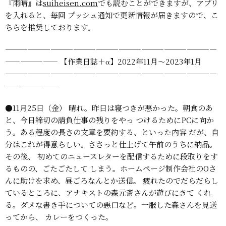
『雨晴』は
suiheisen.com
でも読むことができますが、アプリ
を入れると、毎回
プッシュ通知で更新情報が届きますので、こ
ちらを推奨しております。
————————————————————————————
———————
【作業日誌＋α】2022年11月〜2023年1月
————————————————————————————
———————
●11月25日（金）
晴れ。昨日は寝つきが悪かった。朝食のあ
と、今日締切の請負仕事の残りをやっ
つけるためにPCに向か
う。ある程度の長さの文章を要約する、といった内容
だが、自
分はこれが得意らしい。ささっと仕上げて午前のうちに納品。
その後、
初めてのニュースレターを配信するために段取りをす
るものの、ごたごたして
しまう。ホームページ制作会社のOさ
んに助けを求め、昼ごろなんとか送信。
疲れたのでだらだらし
ているところに、アナキストの森元斎さんが遊びにきて
くれ
る。ダメな書き手についての悪口など。一服した森さんを見送
ってから、
カレーをつくった。