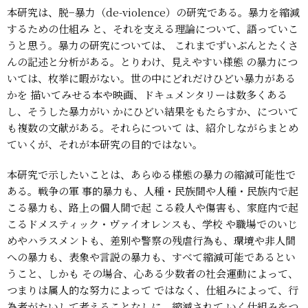
本研究は、脱−暴力（de-violence）の研究である。暴力を縮減
するための仕組み
と、それを支える理論について、語っていこ
うと思う。暴力の研究については、
これまでずいぶんとたくさ
んの記述と分析がある。とりわけ、見えやすい様態
の暴力につ
いては、枚挙に暇がない。世の中にどれだけひどい暴力がある
かを
描いてみせる本や映画、ドキュメンタリーは数多くある
し、そうした暴力がい
かにひどい結果をもたらすか、について
も複数の文献がある。それらについて
は、紹介しながらまとめ
ていくが、それが本研究の目的ではない。
本研究で示したいことは、あらゆる様態の暴力の縮減可能性で
ある。戦争の軍
事的暴力も、人種・民族間や人種・民族内で起
こる暴力も、路上の個人間で起
こる殺人や傷害も、家庭内で起
こるドメスティック・ヴァイオレンスも、学校
や職場でのいじ
めやハラスメントも、差別や警察の残虐行為も、環境や非人間
への暴力も、表象や言説の暴力も、すべて縮減可能であるとい
うこと、しかも
その場合、心ある少数者の社会運動によって、
つまりは属人的な努力によって
ではなく、仕組みによって、行
為者がたいして考えることなしに、縮減されて
いく仕組みをつ