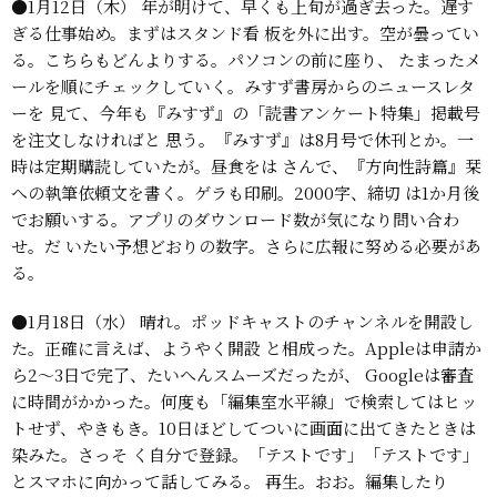
●1月12日（木）
年が明けて、早くも上旬が過ぎ去った。遅す
ぎる仕事始め。まずはスタンド看
板を外に出す。空が曇ってい
る。こちらもどんよりする。パソコンの前に座り、
たまったメ
ールを順にチェックしていく。みすず書房からのニュースレタ
ーを
見て、今年も『みすず』の「読書アンケート特集」掲載号
を注文しなければと
思う。『みすず』は8月号で休刊とか。一
時は定期購読していたが。昼食をは
さんで、『方向性詩篇』栞
への執筆依頼文を書く。ゲラも印刷。2000字、締切
は1か月後
でお願いする。アプリのダウンロード数が気になり問い合わ
せ。だ
いたい予想どおりの数字。さらに広報に努める必要があ
る。
●1月18日（水）
晴れ。ポッドキャストのチャンネルを開設し
た。正確に言えば、ようやく開設
と相成った。Appleは申請か
ら2〜3日で完了、たいへんスムーズだったが、
Googleは審査
に時間がかかった。何度も「編集室水平線」で検索してはヒッ
トせず、やきもき。10日ほどしてついに画面に出てきたときは
染みた。さっそ
く自分で登録。「テストです」「テストです」
とスマホに向かって話してみる。
再生。おお。編集したり