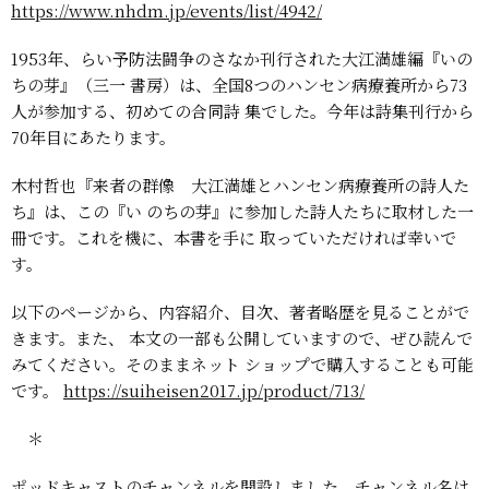
https://www.nhdm.jp/events/list/4942/
1953年、らい予防法闘争のさなか刊行された大江満雄編『いの
ちの芽』（三一
書房）は、全国8つのハンセン病療養所から73
人が参加する、初めての合同詩
集でした。今年は詩集刊行から
70年目にあたります。
木村哲也『来者の群像 大江満雄とハンセン病療養所の詩人た
ち』は、この『い
のちの芽』に参加した詩人たちに取材した一
冊です。これを機に、本書を手に
取っていただければ幸いで
す。
以下のページから、内容紹介、目次、著者略歴を見ることがで
きます。また、
本文の一部も公開していますので、ぜひ読んで
みてください。そのままネット
ショップで購入することも可能
です。
https://suiheisen2017.jp/product/713/
＊
ポッドキャストのチャンネルを開設しました。チャンネル名は