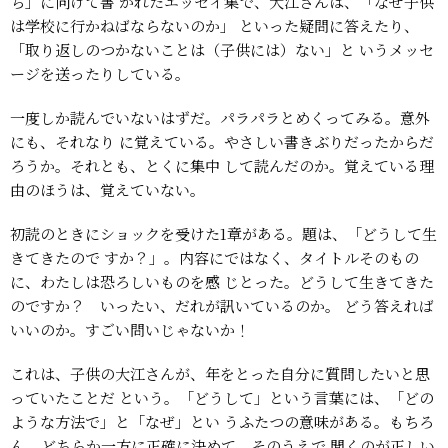
ち」に向けて書
かれたエッセイ集で、大江さんは、「なぜ子供
は学校に行かねばならないのか」
といった疑問に答えたり、
「取り返しのつかないことは（子供には）ない」と
いうメッセ
ージを送ったりしている。
一度しか読んでいないはずだ。パラパラとめくってみる。意外
にも、それなり
に覚えている。やさしい書きぶりだったからだ
ろうか。それとも、とくに集中
して読んだのか。覚えている理
由のほうは、覚えていない。
初読のときにショックを受けた1章がある。題は、「どうして生
きてきたので
すか？」。内容にではなく、タイトルそのもの
に、わたしは恐ろしいものを感
じとった。どうして生きてきた
のですか？ いったい、だれが訊いているのか。
どう答えれば
いいのか。すごい問いじゃないか！
これは、子供の大江さんが、年をとった自分に質問したいと思
っていたことだ
という。「どうして」という言葉には、「どの
ような方法で」と「なぜ」とい
うふたつの意味がある。もちろ
ん、どちらか一方に正確に決めて、そのうえで
聞くのが正しい