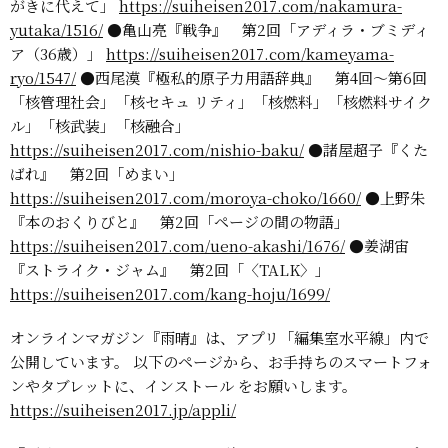
がきに代えて」
https://suiheisen2017.com/nakamura-
yutaka/1516/
●亀山亮『戦争』 第2回「アディラ・ブミディ
ア（36歳）」
https://suiheisen2017.com/kameyama-
ryo/1547/
●西尾漠『極私的原子力用語辞典』 第4回〜第6回
「核管理社会」「核セキュ
リティ」「核燃料」「核燃料サイク
ル」「核武装」「核融合」
https://suiheisen2017.com/nishio-baku/
●諸屋超子『くた
ばれ』 第2回「めまい」
https://suiheisen2017.com/moroya-choko/1660/
●上野朱
『本のおくりびと』 第2回「ページの間の物語」
https://suiheisen2017.com/ueno-akashi/1676/
●姜湖宙
『ストライク・ジャム』 第2回「〈TALK〉」
https://suiheisen2017.com/kang-hoju/1699/
オンラインマガジン『雨晴』は、アプリ「編集室水平線」内で
公開しています。
以下のページから、お手持ちのスマートフォ
ンやタブレットに、インストール
をお願いします。
https://suiheisen2017.jp/appli/